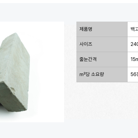
제품명
백
사이즈
24
줄눈간격
15
㎡당 소요량
56