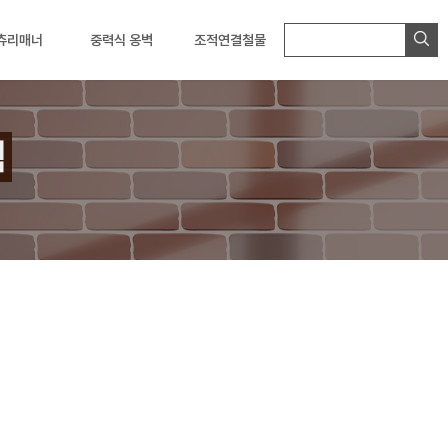
츄리매너
중력식 옹벽
조적연결철물
릭