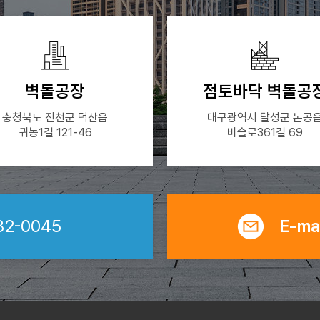
벽돌공장
점토바닥 벽돌공
충청북도 진천군 덕산읍
대구광역시 달성군 논공
귀농1길 121-46
비슬로361길 69
82-0045
E-mai