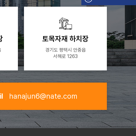
장
토목자재 하치장
읍
경기도 평택시 안중읍
서해로 1263
l
hanajun6@nate.com