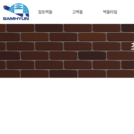
팀
헬
점토벽돌
고벽돌
벽돌타일
퍼
스