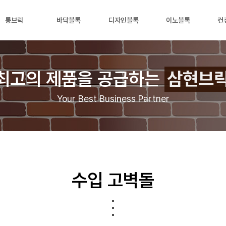
롱브릭
바닥블록
디자인블록
이노블록
컨
최고의 제품을 공급하는
삼현브
Your Best Business Partner
수입 고벽돌