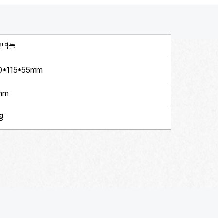
고벽돌
0*115*55mm
mm
장